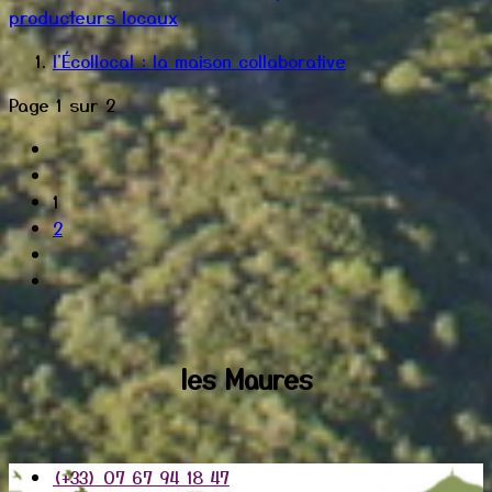
producteurs locaux
l'Écollocal : la maison collaborative
Page 1 sur 2
1
2
les Maures
(+33) 07 67 94 18 47