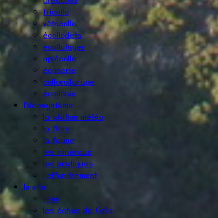
tricollo
vêtacollo
écollodets
écollotager
apiécollo
écoserie
collovoiturage
écollonie
l'écosystème
la station météo
la flore
la faune
les minéraux
les pratiques
l'effondrement
le site
liens
les échos de Collo