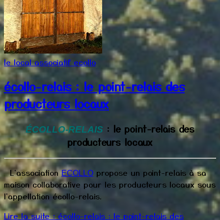
le local associatif ecollo
écollo-relais : le point-relais des
producteurs locaux
: le point-relais des
ÉCOLLO-RELAIS
producteurs locaux
L'association
propose un point-relais à sa
ECOLLO
maison collaborative pour les producteurs locaux sous
l'appellation écollo-relais.
Lire la suite : écollo-relais : le point-relais des