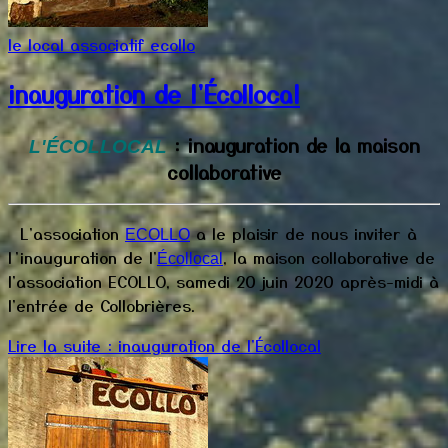
le local associatif ecollo
inauguration de l'Écollocal
: inauguration de la maison
L'ÉCOLLOCAL
collaborative
L'association
a le plaisir de nous inviter à
ECOLLO
l’inauguration de l'
, la maison collaborative de
Écollocal
l'association ECOLLO, samedi 20 juin 2020 après-midi à
l'entrée de Collobrières.
Lire la suite : inauguration de l'Écollocal