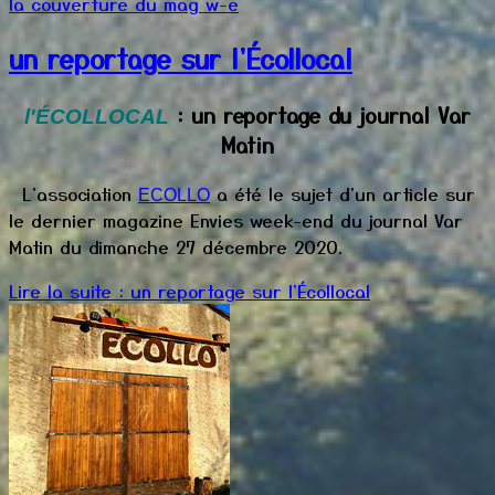
la couverture du mag w-e
un reportage sur l'Écollocal
: un reportage du journal Var
l'ÉCOLLOCAL
Matin
L'association
a été le sujet d'un article sur
ECOLLO
le dernier magazine Envies week-end du journal Var
Matin du dimanche 27 décembre 2020.
Lire la suite : un reportage sur l'Écollocal