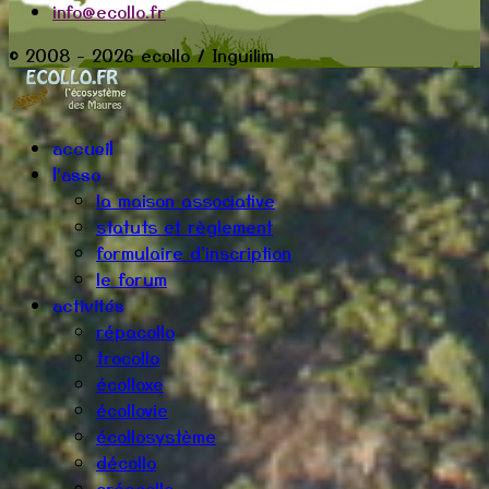
info@ecollo.fr
© 2008 - 2026 ecollo / Inguilim
accueil
l'asso
la maison associative
statuts et règlement
formulaire d'inscription
le forum
activités
répacollo
trocollo
écolloxe
écollovie
écollosystème
décollo
créacollo