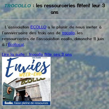
: les ressourceries fêtent leur 3
TROCOLLO
ans
L'association
a le plaisir de nous inviter à
ECOLLO
l'anniversaire des trois ans de
, les
trocollo
ressourceries de l'association ecollo, dimanche 11 juin
à l'
.
Écollocal
Lire la suite : trocollo fête ses 3 ans