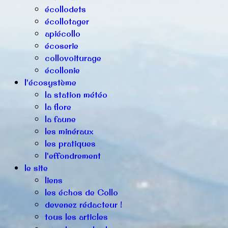
écollodets
écollotager
apiécollo
écoserie
collovoiturage
écollonie
l'écosystème
la station météo
la flore
la faune
les minéraux
les pratiques
l'effondrement
le site
liens
les échos de Collo
devenez rédacteur !
tous les articles