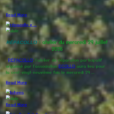
...
Read More
: atelier du mercredi 29 juillet
RÉPACOLLO
2026
, l'atelier de réparation participatif
RÉPACOLLO
organisé par l'association
aura lieu pour
ECOLLO
la cent-vingt-neuvième fois le mercredi 29 ...
Read More
Read More