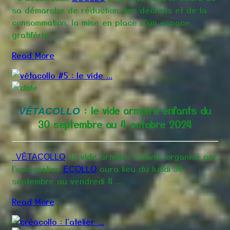
sa démarche de réduction des déchets et de la
consommation, la mise en place d'un espace
gratiféria ...
Read More
: le vide armoire enfants du
VÊTACOLLO
30 septembre au 4 octobre 2024
, le vide armoire enfants organisé par
VÊTACOLLO
l'association
aura lieu du lundi 30
ECOLLO
septembre au vendredi 4 ...
Read More