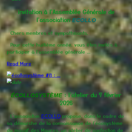
invitation à l'Assemblée Générale de
l'association
ECOLLO
Chers membres et sympathisants,
Pour cette huitième année, vous êtes invités à
participer à l'assemblée générale ...
Read More
: l'atelier du 7 février
ÉCOLLOSYSTÈME
2026
L'association
propose, dans le cadre de
ECOLLO
sa démarche de
la connaissance de l'écosystème
du massif des Maures,
un atelier de confection de