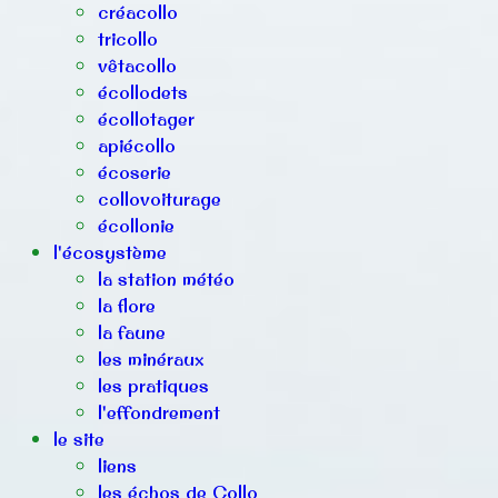
créacollo
tricollo
vêtacollo
écollodets
écollotager
apiécollo
écoserie
collovoiturage
écollonie
l'écosystème
la station météo
la flore
la faune
les minéraux
les pratiques
l'effondrement
le site
liens
les échos de Collo