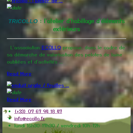
: l'atelier d'habillage d'éléments
TRICOLLO
extérieurs
L'association
propose, dans le cadre de
ECOLLO
sa démarche de valorisation des pelotes de laine
oubliées et d'activités ...
Read More
Read More
(+33) 07 67 94 18 47
info@ecollo.fr
lundi 16h30-17h30 / vendredi 10h-12h