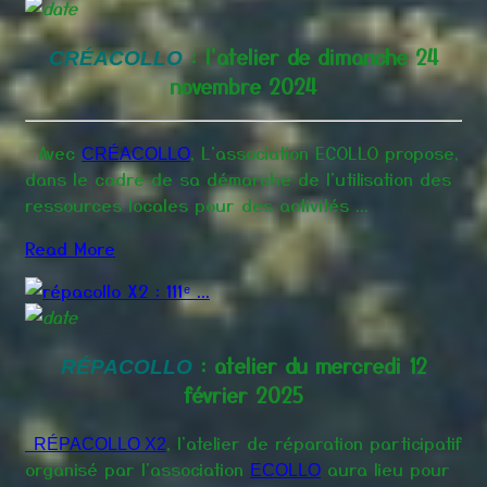
: l'atelier de dimanche 24
CRÉACOLLO
novembre 2024
Avec
, L'association ECOLLO propose,
CRÉACOLLO
dans le cadre de sa démarche de l'utilisation des
ressources locales pour des activités ...
Read More
: atelier du mercredi 12
RÉPACOLLO
février 2025
, l'atelier de réparation participatif
RÉPACOLLO X2
organisé par l'association
aura lieu pour
ECOLLO