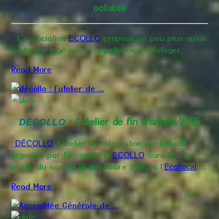
octobre
L'association
propose un peu plus qu'un
ECOLLO
jardin partagé sous l'appellation écollotager.
Read More
: l'atelier de fin d'année 2025
DÉCOLLO
, l'atelier de décoration participatif
DÉCOLLO
organisé par l'association
aura lieu à
ECOLLO
partir du samedi 14 décembre 2025, à l'
, ...
Écollocal
Read More