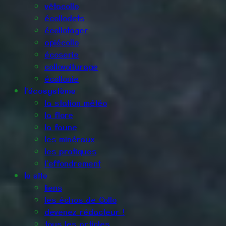
vêtacollo
écollodets
écollotager
apiécollo
écoserie
collovoiturage
écollonie
l'écosystème
la station météo
la flore
la faune
les minéraux
les pratiques
l'effondrement
le site
liens
les échos de Collo
devenez rédacteur !
tous les articles