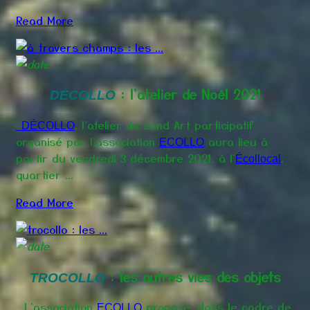
Read More
: l'atelier de Noël 2021
DÉCOLLO
, l'atelier de Land Art participatif
DÉCOLLO
organisé par l'association
aura lieu à
ECOLLO
partir du vendredi 3 décembre 2021, à l'
,
Écollocal
quartier ...
Read More
: les autres vies des objets
TROCOLLO
L'association
propose, dans le cadre de
ECOLLO