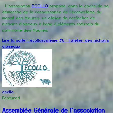
L'association
propose, dans le cadre de sa
ECOLLO
démarche de
la connaissance de l'écosystème du
massif des Maures,
un atelier de confection de
nichoirs d'oiseaux à base d'éléments naturels du
patrimoine des Maures.
Lire la suite : écollosystème #8 : l'atelier des nichoirs
d'oiseaux
ecollo
Featured
Assemblée Générale de l'association