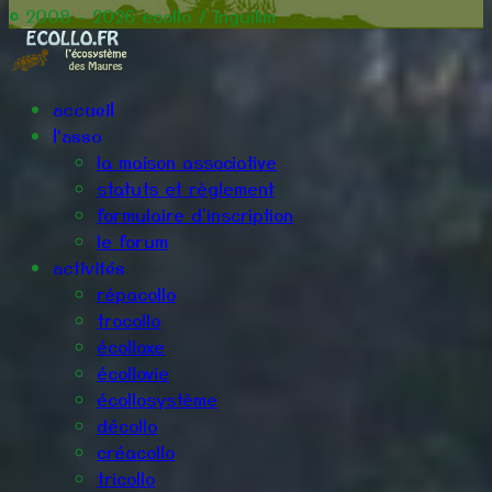
© 2008 - 2026 ecollo / Inguilim
accueil
l'asso
la maison associative
statuts et règlement
formulaire d'inscription
le forum
activités
répacollo
trocollo
écolloxe
écollovie
écollosystème
décollo
créacollo
tricollo