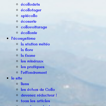
écollodets
écollotager
apiécollo
écoserie
collovoiturage
écollonie
l'écosystème
la station météo
la flore
la faune
les minéraux
les pratiques
l'effondrement
le site
liens
les échos de Collo
devenez rédacteur !
tous les articles