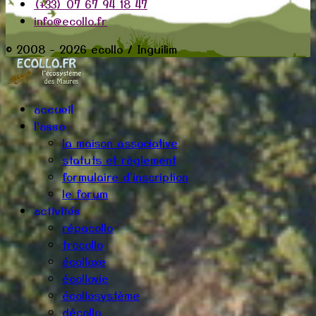
(+33) 07 67 94 18 47
info@ecollo.fr
© 2008 - 2026 ecollo / Inguilim
accueil
l'asso
la maison associative
statuts et règlement
formulaire d'inscription
le forum
activités
répacollo
trocollo
écolloxe
écollovie
écollosystème
décollo