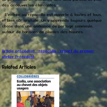
des découvertes étonnantes.
L'entrée au répacollo est ouverte à toutes et tous,
et bien sûr gratuite. On y apprends toujours quelque
chose dans une ambiance de partage conviviale,
autour de boissons de plantes des Maures.
Article précédent : répacollo : report du premier
atelier
Précédent
Related Articles