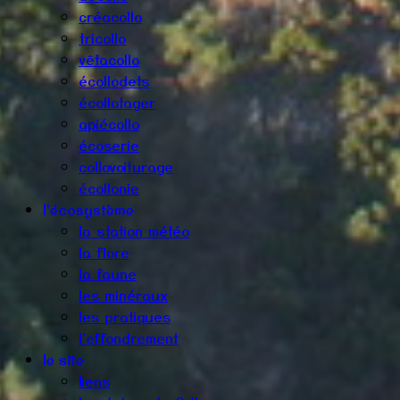
créacollo
tricollo
vêtacollo
écollodets
écollotager
apiécollo
écoserie
collovoiturage
écollonie
l'écosystème
la station météo
la flore
la faune
les minéraux
les pratiques
l'effondrement
le site
liens