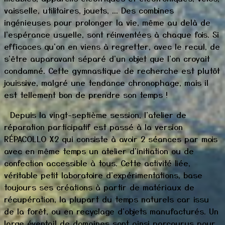
vaisselle, utilitaires, jouets, ... Des combines
ingénieuses pour prolonger la vie, même au delà de
l'espérance usuelle, sont réinventées à chaque fois. Si
efficaces qu'on en viens à regretter, avec le recul, de
s'être auparavant séparé d'un objet que l'on croyait
condamné. Cette gymnastique de recherche est plutôt
jouissive, malgré une tendance chronophage, mais il
est tellement bon de prendre son temps !
Depuis la vingt-septième session, l'atelier de
réparation participatif est passé à la version
RÉPACOLLO X2 qui consiste à avoir 2 séances par mois
avec en même temps un atelier d'initiation ou de
confection accessible à tous. Cette activité liée,
véritable petit laboratoire d'expérimentations, base
toujours ses créations à partir de matériaux de
récupération, la plupart du temps naturels car issu
de la forêt, ou en recyclage d'objets manufacturés. Un
large éventail de domaines sont ainsi parcourus pour