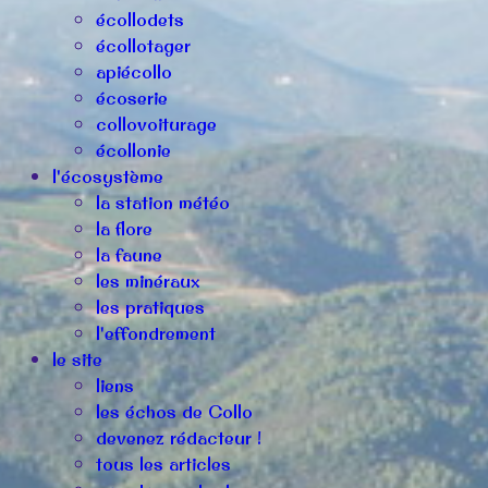
écollodets
écollotager
apiécollo
écoserie
collovoiturage
écollonie
l'écosystème
la station météo
la flore
la faune
les minéraux
les pratiques
l'effondrement
le site
liens
les échos de Collo
devenez rédacteur !
tous les articles