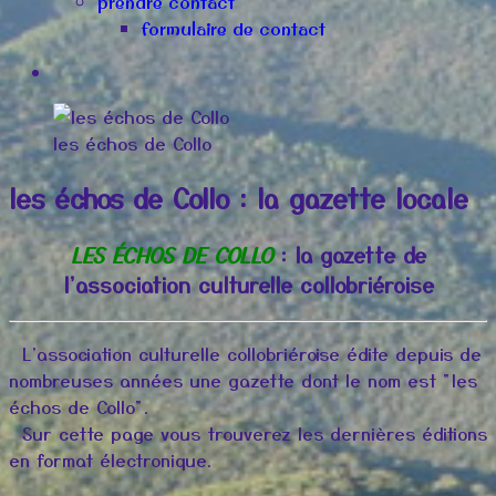
prendre contact
formulaire de contact
les échos de Collo
les échos de Collo : la gazette locale
LES ÉCHOS DE COLLO
: la gazette de
l'association culturelle collobriéroise
L'association culturelle collobriéroise édite depuis de
nombreuses années une gazette dont le nom est "les
échos de Collo".
Sur cette page vous trouverez les dernières éditions
en format électronique.