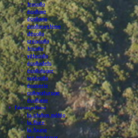
trocollo
écolloxe
écollovie
écollosystème
décollo
créacollo
tricollo
vêtacollo
écollodets
écollotager
apiécollo
écoserie
collovoiturage
écollonie
l'écosystème
la station météo
la flore
la faune
les minéraux