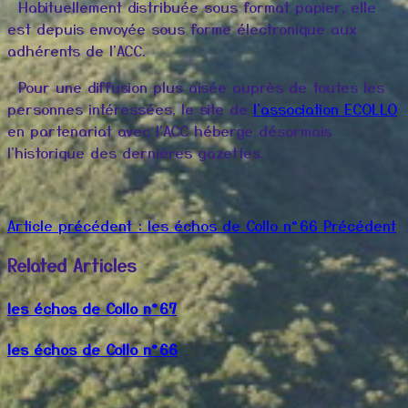
Habituellement distribuée sous format papier, elle
est depuis envoyée sous forme électronique aux
adhérents de l'ACC.
Pour une diffusion plus aisée auprès de toutes les
personnes intéressées, le site de
l'association ECOLLO
en partenariat avec l'ACC héberge désormais
l'historique des dernières gazettes.
Article précédent : les échos de Collo n°66
Précédent
Related Articles
les échos de Collo n°67
les échos de Collo n°66