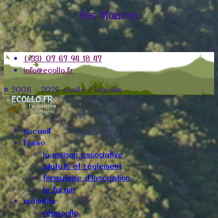
les Maures
(+33) 07 67 94 18 47
info@ecollo.fr
© 2008 - 2026 ecollo / Inguilim
accueil
l'asso
la maison associative
statuts et règlement
formulaire d'inscription
le forum
activités
répacollo