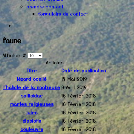
prendre contact
formulaire de contact
faune
Afficher #
Articles
Titre
Date de publication
lézard ocellé
17 Mai 2019
l'halicte de la scabieuse
9 Avril 2019
salticidae
16 Février 2018
mantes religieuses
16 Février 2018
iules
16 Février 2018
diablotin
16 Février 2018
couleuvre
16 Février 2018