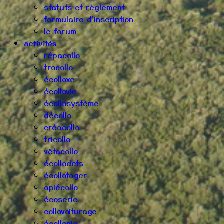
statuts et règlement
formulaire d'inscription
le forum
activités
répacollo
trocollo
écolloxe
écollovie
écollosystème
décollo
créacollo
tricollo
vêtacollo
écollodets
écollotager
apiécollo
écoserie
collovoiturage
écollonie