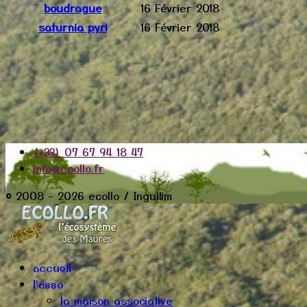
boudrague
16 Février 2018
saturnia pyri
16 Février 2018
(+33) 07 67 94 18 47
info@ecollo.fr
© 2008 - 2026 ecollo / Inguilim
accueil
l'asso
la maison associative