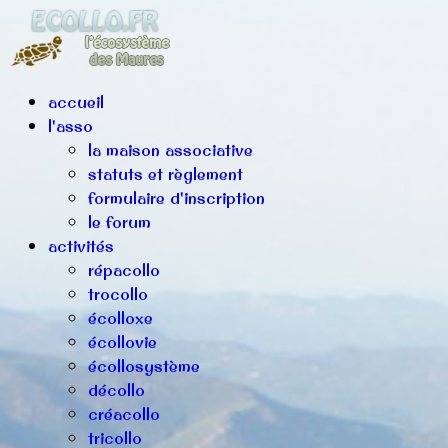
accueil
l'asso
la maison associative
statuts et règlement
formulaire d'inscription
le forum
activités
répacollo
trocollo
écolloxe
écollovie
écollosystème
décollo
créacollo
tricollo