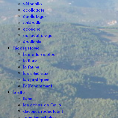
vêtacollo
écollodets
écollotager
apiécollo
écoserie
collovoiturage
écollonie
l'écosystème
la station météo
la flore
la faune
les minéraux
les pratiques
l'effondrement
le site
liens
les échos de Collo
devenez rédacteur !
tous les articles