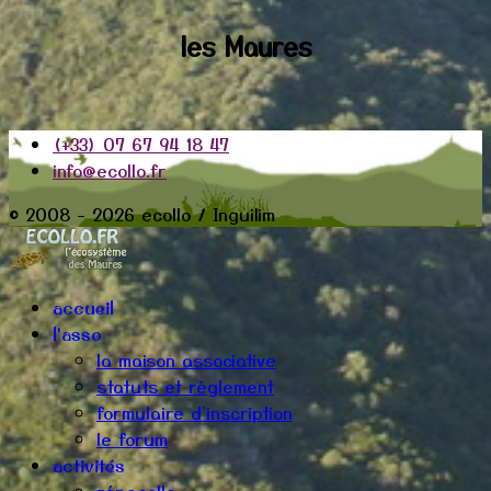
les Maures
(+33) 07 67 94 18 47
info@ecollo.fr
© 2008 - 2026 ecollo / Inguilim
accueil
l'asso
la maison associative
statuts et règlement
formulaire d'inscription
le forum
activités