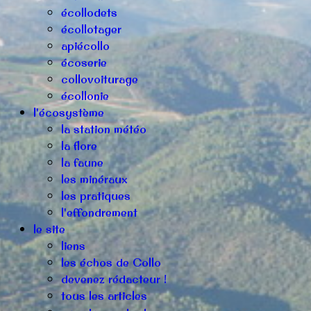
écollodets
écollotager
apiécollo
écoserie
collovoiturage
écollonie
l'écosystème
la station météo
la flore
la faune
les minéraux
les pratiques
l'effondrement
le site
liens
les échos de Collo
devenez rédacteur !
tous les articles