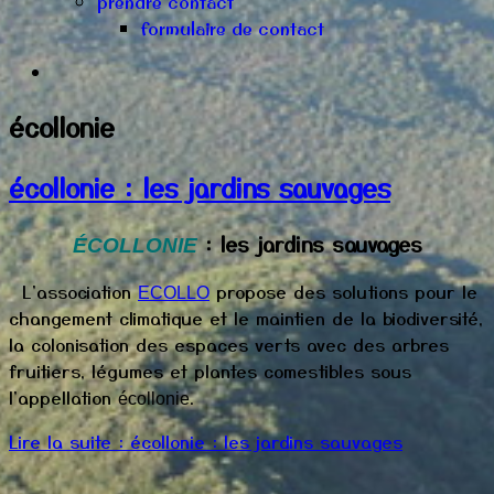
prendre contact
formulaire de contact
écollonie
écollonie : les jardins sauvages
: les jardins sauvages
ÉCOLLONIE
L'association
propose des solutions pour le
ECOLLO
changement climatique et le maintien de la biodiversité,
la colonisation des espaces verts avec des arbres
fruitiers, légumes et plantes comestibles sous
l'appellation
.
écollonie
Lire la suite : écollonie : les jardins sauvages