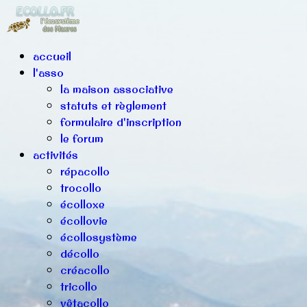
accueil
l'asso
la maison associative
statuts et règlement
formulaire d'inscription
le forum
activités
répacollo
trocollo
écolloxe
écollovie
écollosystème
décollo
créacollo
tricollo
vêtacollo