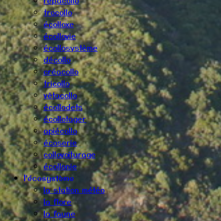
répacollo
trocollo
écolloxe
écollovie
écollosystème
décollo
créacollo
tricollo
vêtacollo
écollodets
écollotager
apiécollo
écoserie
collovoiturage
écollonie
l'écosystème
la station météo
la flore
la faune