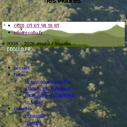
(+33) 07 67 94 18 47
info@ecollo.fr
© 2008 - 2026 ecollo / Inguilim
accueil
l'asso
la maison associative
statuts et règlement
formulaire d'inscription
le forum
activités
répacollo
trocollo