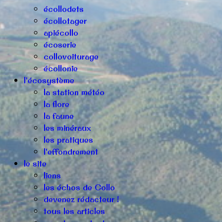
écollodets
écollotager
apiécollo
écoserie
collovoiturage
écollonie
l'écosystème
la station météo
la flore
la faune
les minéraux
les pratiques
l'effondrement
le site
liens
les échos de Collo
devenez rédacteur !
tous les articles