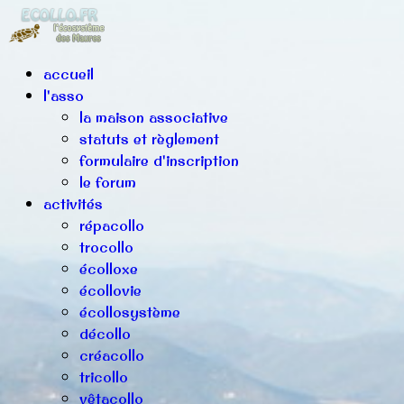
accueil
l'asso
la maison associative
statuts et règlement
formulaire d'inscription
le forum
activités
répacollo
trocollo
écolloxe
écollovie
écollosystème
décollo
créacollo
tricollo
vêtacollo