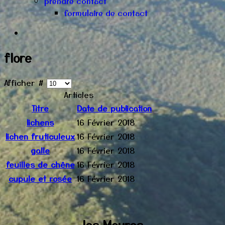
prendre contact
formulaire de contact
flore
Afficher #
Articles
Titre
Date de publication
lichens
16 Février 2018
lichen fruticuleux
16 Février 2018
galle
16 Février 2018
feuilles de chêne
16 Février 2018
cupule et rosée
16 Février 2018
les Maures