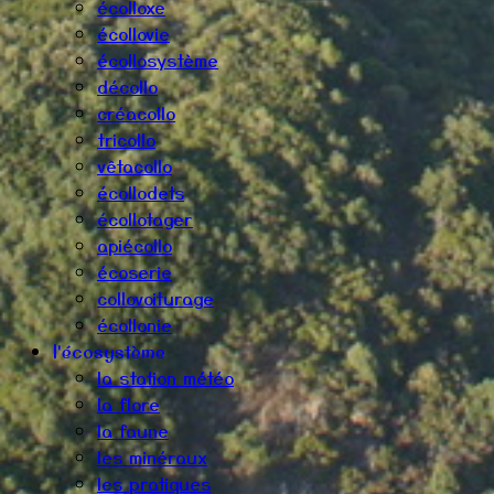
écolloxe
écollovie
écollosystème
décollo
créacollo
tricollo
vêtacollo
écollodets
écollotager
apiécollo
écoserie
collovoiturage
écollonie
l'écosystème
la station météo
la flore
la faune
les minéraux
les pratiques