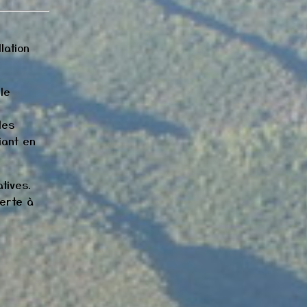
lation
le
des
iant en
tives.
verte à