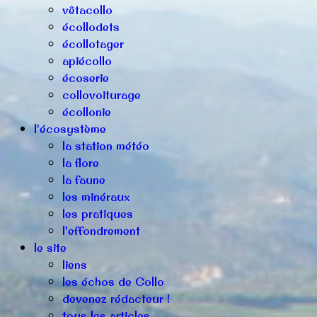
vêtacollo
écollodets
écollotager
apiécollo
écoserie
collovoiturage
écollonie
l'écosystème
la station météo
la flore
la faune
les minéraux
les pratiques
l'effondrement
le site
liens
les échos de Collo
devenez rédacteur !
tous les articles