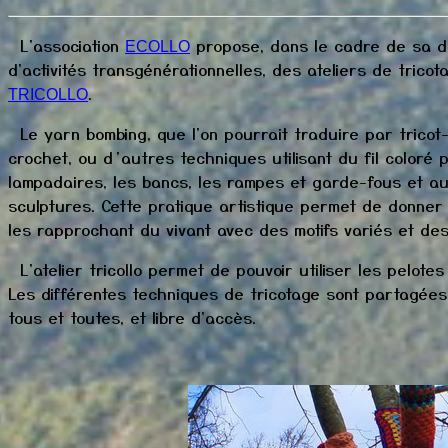
L'association
propose, dans le cadre de sa dé
ECOLLO
d'activités transgénérationnelles, des ateliers de tric
.
TRICOLLO
Le yarn bombing, que l'on pourrait traduire par tricot-gr
crochet, ou d’autres techniques utilisant du fil coloré
lampadaires, les bancs, les rampes et garde-fous et a
sculptures. Cette pratique artistique permet de donne
les rapprochant du vivant avec des motifs variés et des
L'atelier tricollo permet de pouvoir utiliser les pelote
Les différentes techniques de tricotage sont partagées 
tous et toutes, et libre d'accès.