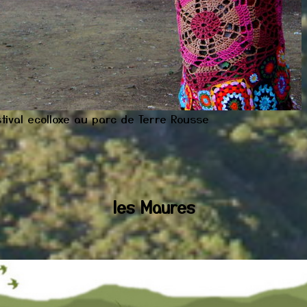
tival ecolloxe au parc de Terre Rousse
les Maures