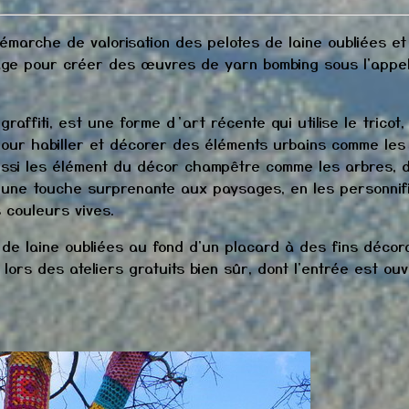
marche de valorisation des pelotes de laine oubliées et
otage pour créer des œuvres de yarn bombing sous l'appel
affiti, est une forme d’art récente qui utilise le tricot, 
 pour habiller et décorer des éléments urbains comme les
ussi les élément du décor champêtre comme les arbres, 
r une touche surprenante aux paysages, en les personnif
 couleurs vives.
s de laine oubliées au fond d'un placard à des fins décora
lors des ateliers gratuits bien sûr, dont l'entrée est ou