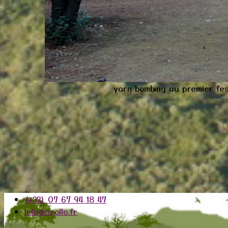
yarn bombing au premier fes
(+33) 07 67 94 18 47
info@ecollo.fr