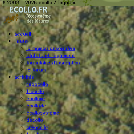
© 2008 - 2026 ecollo / Inguilim
accueil
l'asso
la maison associative
statuts et règlement
formulaire d'inscription
le forum
activités
répacollo
trocollo
écolloxe
écollovie
écollosystème
décollo
créacollo