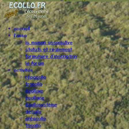
accueil
l'asso
la maison associative
statuts et règlement
formulaire d'inscription
le forum
activités
répacollo
trocollo
écolloxe
écollovie
écollosystème
décollo
créacollo
tricollo