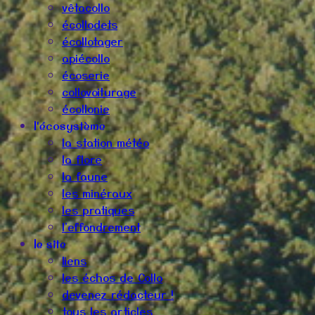
vêtacollo
écollodets
écollotager
apiécollo
écoserie
collovoiturage
écollonie
l'écosystème
la station météo
la flore
la faune
les minéraux
les pratiques
l'effondrement
le site
liens
les échos de Collo
devenez rédacteur !
tous les articles