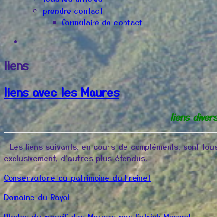
prendre contact
formulaire de contact
liens
liens avec les Maures
liens diver
Les liens suivants, en cours de compléments, sont tou
exclusivement, d'autres plus étendus.
Conservatoire du patrimoine du Freinet
Domaine du Rayol
Photos du massif des Maures par Patrick Morand